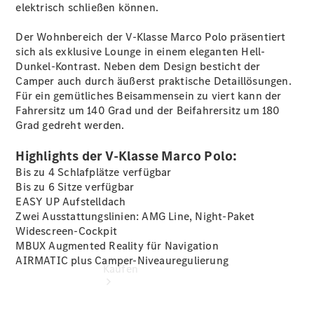
vereinbaren
elektrisch schließen können.
Probefahrt
vereinbaren
Der Wohnbereich der V-Klasse Marco Polo präsentiert
Mercedes-
sich als exklusive Lounge in einem eleganten Hell-
Benz Rent
Dunkel-Kontrast. Neben dem Design besticht der
Konfigurator
Camper auch durch äußerst praktische Detaillösungen.
Modellübersicht
Für ein gemütliches Beisammensein zu viert kann der
Tel: +49 375
Fahrersitz um 140 Grad und der Beifahrersitz um 180
311-0
Grad gedreht werden.
Highlights der V-Klasse Marco Polo:
Bis zu 4 Schlafplätze verfügbar
Bis zu 6 Sitze verfügbar
EASY UP
Aufstelldach
Zwei Ausstattungslinien: AMG Line, Night-Paket
Widescreen-Cockpit
MBUX Augmented Reality für
Navigation
AIRMATIC plus
Camper-Niveauregulierung
Kaufen