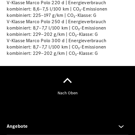
V-Klasse Marco Polo 220 d | Energieverbrauch
kombiniert: 8,6‒7,5 l/100 km | CO₂-Emissionen
kombiniert: 225‒197 g/km | CO₂-Klasse:
G
V-Klasse Marco Polo 250 d | Energieverbrauch
kombiniert: 8,7‒7,7 l/100 km | CO₂-Emissionen
Übersicht
kombiniert: 229‒202 g/km | CO₂-Klasse:
G
140 Jahre
V-Klasse Marco Polo 300 d | Energieverbrauch
Innovation
kombiniert: 8,7‒7,7 l/100 km | CO₂-Emissionen
Mercedes-
kombiniert: 229‒202 g/km | CO₂-Klasse:
G
Benz
Store
Neuwagenangebote
Leasing
Privatkunden
Leasing
Gewerbekunden