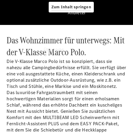
Zum Inhalt springen
Anbieter
Das Wohnzimmer für unterwegs: Mit
Anbieter
der V-Klasse Marco Polo.
Übersicht
Die V-Klasse Marco Polo ist so konzipiert, dass sie
nahezu alle Campingbedürfnisse erfüllt. Sie verfügt über
eine voll ausgestattete Küche, einen Kleiderschrank und
optional zusätzliche Outdoor-Ausrüstung, wie z.B. ein
Tisch und Stühle, eine Markise und ein
Moskitonetz.
Das luxuriöse Fahrgastraumbett mit seinen
Startseite
hochwertigen Materialien sorgt für einen erholsamen
Ansprechpartner
Schlaf, während das erhöhte Dachbett ein kuscheliges
finden
Nest mit Aussicht bietet. Genießen Sie zusätzlichen
Beratung
Komfort mit den MULTIBEAM LED Scheinwerfern mit
vereinbaren
Fernlicht-Assistent
PLUS
und dem EASY
PACK-Paket,
Servicetermin
mit dem Sie die Schiebetür und die Heckklappe