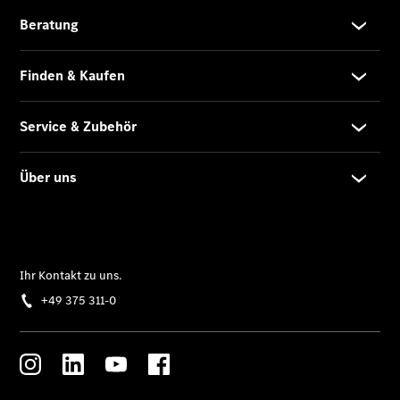
Finanzierung
Privatkunden
Finanzierung
Gewerbekunden
Kurzfristig
verfügbare
Angebote
V-Klasse
V-Klasse
Marco Polo
Wieder
verfügbar:
Mercedes-
Benz Taxi
Limousinen
Der