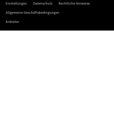
elektrische
CLA mit EQ-
Technologie
Der neue
CLA
EQE
Limousine -
elektrisch
EQS
Limousine -
elektrisch
C-Klasse
Limousine
C-Klasse
Limousine -
elektrisch
E-Klasse
Limousine
S-Klasse
Limousine
S-Klasse