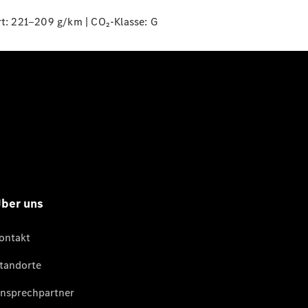
t: 221‒209 g/km | CO₂-Klasse:
G