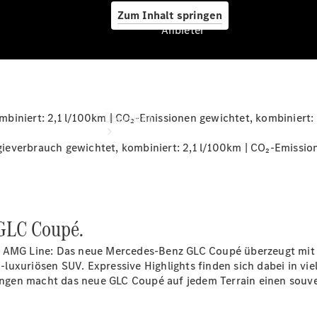
Zum Inhalt springen
Anbieter
Anbieter
iniert: 2,1 l/100km | CO₂-Emissionen gewichtet, kombiniert: 
Übersicht
everbrauch gewichtet, kombiniert: 2,1 l/100km | CO₂-Emission
 GLC Coupé.
Startseite
Ansprechpartner
r AMG Line: Das neue Mercedes-Benz GLC Coupé überzeugt mit 
finden
uxuriösen SUV. Expressive Highlights finden sich dabei in vie
Beratung
ngen macht das neue GLC Coupé auf jedem Terrain einen souv
vereinbaren
Servicetermin