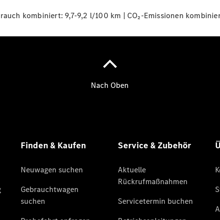
uch kombiniert: 9,7-9,2 l/100 km | CO₂-Emissionen kombinier
Übersicht
140 Jahre
Innovation
Mercedes-
Benz
Store
Neuwagenangebote
Leasing
Privatkunden
Leasing
Gewerbekunden