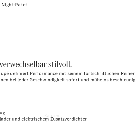
vereinbaren
 Night-Paket
Probefahrt
vereinbaren
Mercedes-
Benz Rent
Konfigurator
Modellübersicht
Tel: +49 375
311-0
rwechselbar stilvoll.
Coupé definiert Performance mit seinem fortschrittlichen Rei
nnen bei jeder Geschwindigkeit sofort und mühelos beschleuni
zug
Kaufen
lader und elektrischem Zusatzverdichter