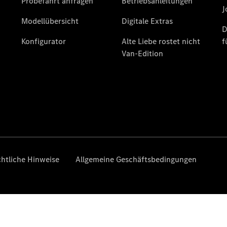
Finanzierung
Privatkunden
Finanzierung
Gewerbekunden
Kurzfristig
verfügbare
Angebote
V-Klasse
V-Klasse
Marco Polo
Wieder
verfügbar:
Mercedes-
Benz Taxi
Limousinen
Der