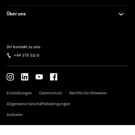
Lang
Mercedes-
Maybach S-
Klasse
SUVs
Der neue
GLA
Der neue
elektrische
GLA
EQA –
elektrisch
EQE SUV –
elektrisch
EQS SUV –
elektrisch