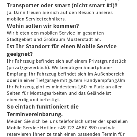
Transporter oder smart (nicht smart #1)?
Ja. Dann freuen Sie sich auf den Besuch unseres
mobilen Servicetechnikers.
Wohin sollen wir kommen?
Übersicht
Wir bieten den mobilen Service im gesamten
140 Jahre
Stadtgebiet und Großraum Musterstadt an.
Innovation
Ist Ihr Standort für einen Mobile Service
Mercedes-
geeignet?
Benz
Ihr Fahrzeug befindet sich auf einem Privatgrundstück
Store
(privat/gewerblich). Wir benötigen Smartphone-
Neuwagenangebote
Empfang: Ihr Fahrzeug befindet sich im Außenbereich
oder in einer Tiefgarage mit gutem Handyempfang.Um
Ihr Fahrzeug gibt es mindestens 1,50 m Platz an allen
Seiten für Montagearbeiten und das Gelände ist
ebenerdig und befestigt.
So einfach funktioniert die
Leasing
Terminvereinbarung.
Privatkunden
Melden Sie sich bei uns telefonisch unter der speziellen
Leasing
Mobile Service Hotline +49 123 4567 890 und wir
Gewerbekunden
reservieren Ihnen zeitnah einen passenden Termin für