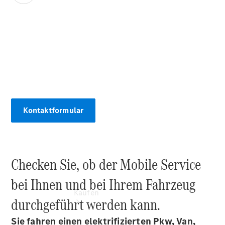
vereinbaren
Probefahrt
vereinbaren
Mercedes-
00:00 / 00:00
Benz Rent
Konfigurator
Modellübersicht
Tel: +49 375
311-0
Kontaktformular
Checken Sie, ob der Mobile Service
bei Ihnen und bei Ihrem Fahrzeug
Kaufen
durchgeführt werden kann.
Sie fahren einen elektrifizierten Pkw, Van,