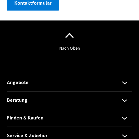
Kontaktformular
elektrische
CLA mit EQ-
Technologie
Der neue
CLA
EQE
Limousine -
elektrisch
EQS
Limousine -
elektrisch
C-Klasse
Limousine
C-Klasse
Limousine -
elektrisch
E-Klasse
Limousine
S-Klasse
Limousine
S-Klasse