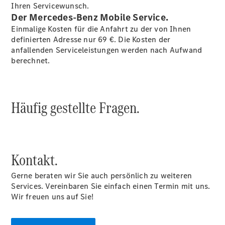
Finanzierung
Ihren Servicewunsch.
Privatkunden
Der Mercedes-Benz Mobile Service.
Finanzierung
Einmalige Kosten für die Anfahrt zu der von Ihnen
Gewerbekunden
definierten Adresse nur 69 €. Die Kosten der
Kurzfristig
anfallenden Serviceleistungen werden nach Aufwand
verfügbare
berechnet.
Angebote
V-Klasse
V-Klasse
Marco Polo
Häufig gestellte Fragen.
Wieder
verfügbar:
Mercedes-
Benz Taxi
Limousinen
Kontakt.
Gerne beraten wir Sie auch persönlich zu weiteren
Services. Vereinbaren Sie einfach einen Termin mit uns.
Wir freuen uns auf Sie!
Der