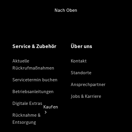
vereinbaren
Beratung
vereinbaren
Servicetermin
vereinbaren
Alte Liebe
rostet nicht
Van-Edition
Kaufen