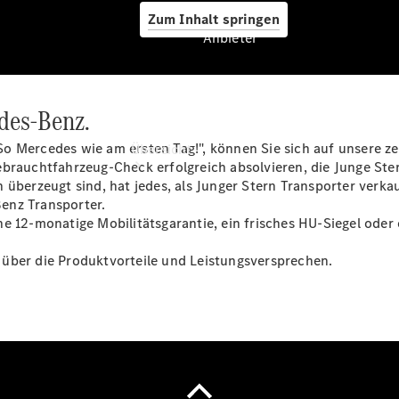
Zum Inhalt springen
Anbieter
des-Benz.
Anbieter
o Mercedes wie am ersten Tag!", können Sie sich auf unsere ze
Übersicht
brauchtfahrzeug-Check erfolgreich absolvieren, die Junge Ster
 überzeugt sind, hat jedes, als Junger Stern Transporter verk
enz Transporter.
e 12-monatige Mobilitätsgarantie, ein frisches HU-Siegel oder
es über die Produktvorteile und Leistungsversprechen.
Startseite
Modellübersicht
Konfigurator
Ansprechpartner
finden
Probefahrt