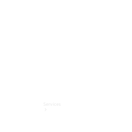
Umbaulösungen
Junge
Sterne
Digitale
Extras
Mercedes-
Benz Rent
Services