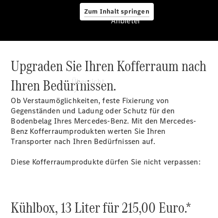
Zum Inhalt springen
Anbieter
Upgraden Sie Ihren Kofferraum nach
Anbieter
Ihren Bedürfnissen.
Übersicht
Ob Verstaumöglichkeiten, feste Fixierung von
Gegenständen und Ladung oder Schutz für den
Bodenbelag Ihres Mercedes-Benz. Mit den Mercedes-
Benz Kofferraumprodukten werten Sie Ihren
Transporter nach Ihren Bedürfnissen auf.
Startseite
Diese Kofferraumprodukte dürfen Sie nicht verpassen:
Modellübersicht
Konfigurator
Ansprechpartner
finden
Kühlbox, 13 Liter für 215,00 Euro.*
Probefahrt