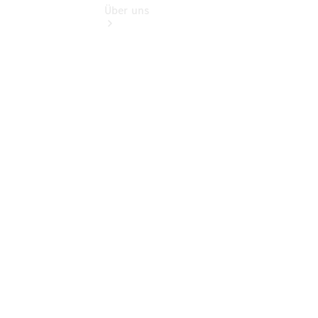
Über uns
Übersicht
Kontakt
Ansprechpartner
Probefahrt
Kontaktformular
Jobs &
Karriere
Unternehmens