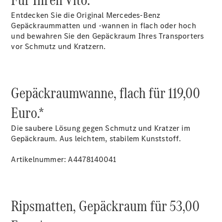
Gewerbekunden
Mercedes-
Entdecken Sie die Original Mercedes-Benz
Benz
Gepäckraummatten und -wannen in flach oder hoch
Store
und bewahren Sie den Gepäckraum Ihres Transporters
Gebrauchtwagensuche
vor Schmutz und Kratzern.
Elektrotransporter
Sprinter
Gepäckraumwanne, flach für 119,00
Euro.*
Die saubere Lösung gegen Schmutz und Kratzer im
Sprinter
Gepäckraum. Aus leichtem, stabilem Kunststoff.
Kastenwagen
eSprinter
Artikelnummer: A4478140041
Kastenwagen
- elektrisch
Sprinter
Tourer
Ripsmatten, Gepäckraum für 53,00
Sprinter
Pritschenfahrzeug