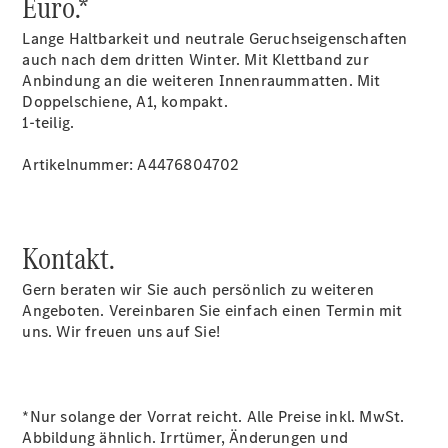
Euro.*
eSprinter
Pritschenfahrzeug
Lange Haltbarkeit und neutrale Geruchseigenschaften
- elektrisch
auch nach dem dritten Winter. Mit Klettband zur
Sprinter
Anbindung an die weiteren Innenraummatten. Mit
Fahrgestell
Doppelschiene, A1, kompakt.
eSprinter
1-teilig.
Fahrgestell
- elektrisch
Artikelnummer: A4476804702
Vito
Kontakt.
Gern beraten wir Sie auch persönlich zu weiteren
Angeboten. Vereinbaren Sie einfach einen Termin mit
Vito
uns. Wir freuen uns auf Sie!
Kastenwagen
eVito
Kastenwagen
- elektrisch
*Nur solange der Vorrat reicht. Alle Preise inkl. MwSt.
Vito Mixto
Abbildung ähnlich. Irrtümer, Änderungen und