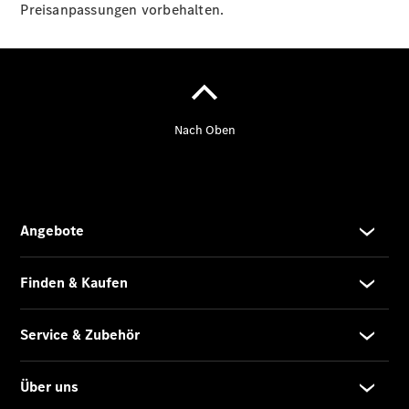
Vito Tourer
Preisanpassungen vorbehalten.
eVito
Tourer -
elektrisch
Citan
Citan
Kastenwagen
eCitan
Kastenwagen
- elektrisch
Citan
Tourer
eCitan
Tourer -
elektrisch
Auf- und