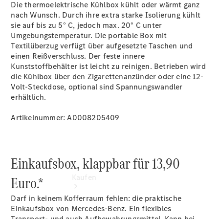
vereinbaren
Die thermoelektrische Kühlbox kühlt oder wärmt ganz
Beratung
nach Wunsch. Durch ihre extra starke Isolierung kühlt
vereinbaren
sie auf bis zu 5° C, jedoch max. 20° C unter
Servicetermin
Umgebungstemperatur. Die portable Box mit
vereinbaren
Textilüberzug verfügt über aufgesetzte Taschen und
Alte Liebe
einen Reißverschluss. Der feste innere
rostet nicht
Kunststoffbehälter ist leicht zu reinigen. Betrieben wird
Van-Edition
die Kühlbox über den Zigarettenanzünder oder eine 12-
Volt-Steckdose, optional sind Spannungswandler
erhältlich.
Artikelnummer: A0008205409
Einkaufsbox, klappbar für 13,90
Kaufen
Euro.*
Darf in keinem Kofferraum fehlen: die praktische
Einkaufsbox von Mercedes-Benz. Ein flexibles
Transport- und auch Aufbewahrungsmittel. Kann bei