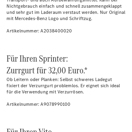
Nichtgebrauch einfach und schnell zusammengeklappt
und sehr gut im Laderaum verstaut werden. Nur Original
mit Mercedes-Benz Logo und Schriftzug.
Übersicht
Neuwagenangebote
Artikelnummer: A2038400020
Für Ihren Sprinter:
Zurrgurt für 32,00 Euro.*
Übersicht
Transporter
Ob Leitern oder Planken: Selbst schweres Ladegut
Highlights
fixiert der Verzurrgurt problemlos. Er eignet sich ideal
Leasing
für die Verwendung mit Verzurrösen.
Privatkunden
Leasing
Artikelnummer: A9078990100
Gewerbekunden
Finanzierung
Privatkunden
Finanzierung
Für Ihren Vito.